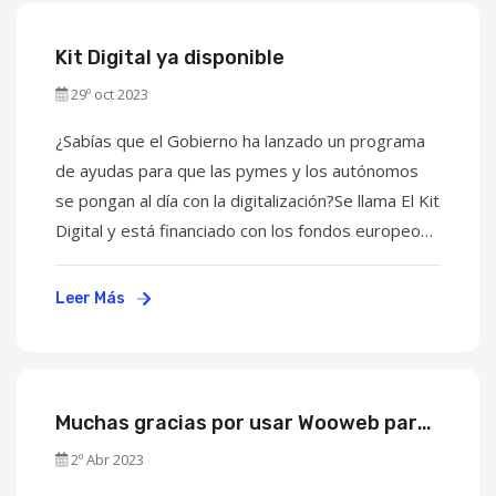
Kit Digital ya disponible
29º oct 2023
¿Sabías que el Gobierno ha lanzado un programa
de ayudas para que las pymes y los autónomos
se pongan al día con la digitalización?Se llama El Kit
Digital y está financiado con los fondos europeos
“Next Generation UE”. Con este programa,
puedes solicitar un “bono digital” de entre 2.000 y
Leer Más
12.000 euros para contratar ...
Muchas gracias por usar Wooweb para
desarrollar tu web
2º Abr 2023