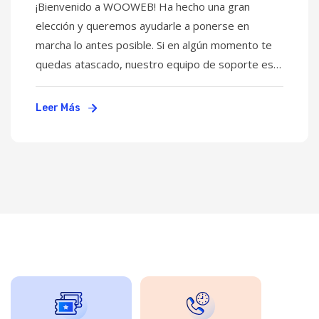
¡Bienvenido a WOOWEB! Ha hecho una gran
elección y queremos ayudarle a ponerse en
marcha lo antes posible. Si en algún momento te
quedas atascado, nuestro equipo de soporte está
disponible las 24 horas del día, los 7 días de la
semana para ayudarte. Simplemente visite
Leer Más
www.wooweb.es/soporte para solicitar asistencia.