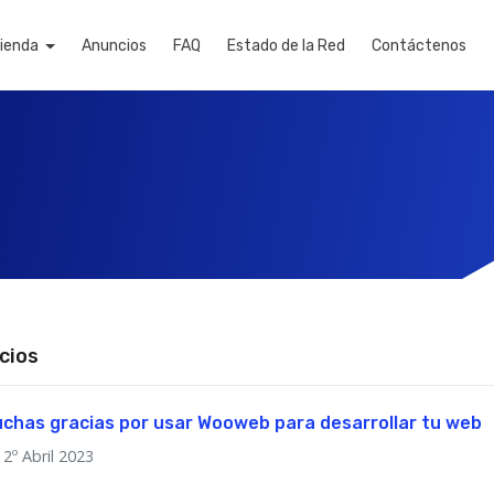
ienda
Anuncios
FAQ
Estado de la Red
Contáctenos
cios
chas gracias por usar Wooweb para desarrollar tu web
2º Abril 2023